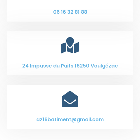
06 16 32 81 88

24 Impasse du Puits 16250 Voulgézac

az16batiment@gmail.com