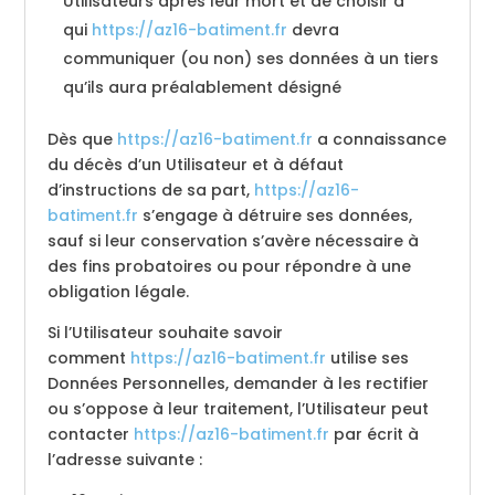
Utilisateurs après leur mort et de choisir à
qui
https://az16-batiment.fr
devra
communiquer (ou non) ses données à un tiers
qu’ils aura préalablement désigné
Dès que
https://az16-batiment.fr
a connaissance
du décès d’un Utilisateur et à défaut
d’instructions de sa part,
https://az16-
batiment.fr
s’engage à détruire ses données,
sauf si leur conservation s’avère nécessaire à
des fins probatoires ou pour répondre à une
obligation légale.
Si l’Utilisateur souhaite savoir
comment
https://az16-batiment.fr
utilise ses
Données Personnelles, demander à les rectifier
ou s’oppose à leur traitement, l’Utilisateur peut
contacter
https://az16-batiment.fr
par écrit à
l’adresse suivante :