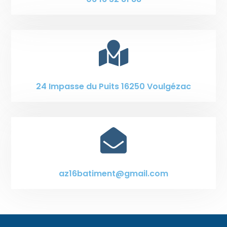

24 Impasse du Puits 16250 Voulgézac

az16batiment@gmail.com