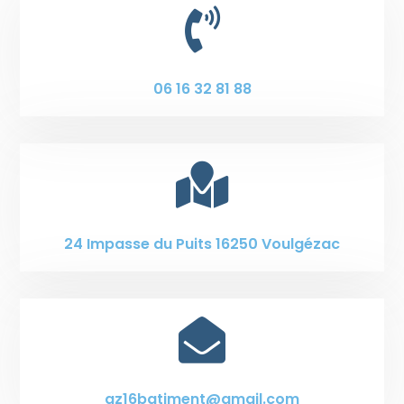

06 16 32 81 88

24 Impasse du Puits 16250 Voulgézac

az16batiment@gmail.com